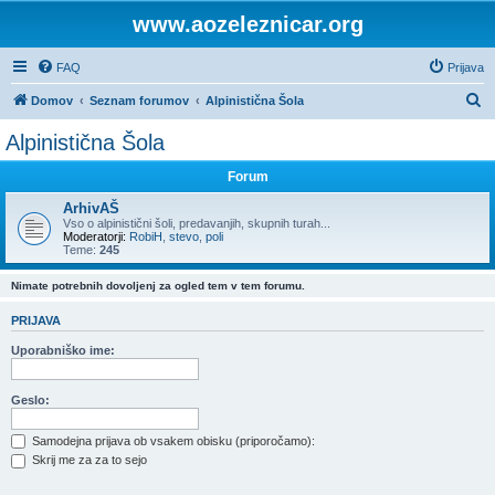
www.aozeleznicar.org
FAQ
Prijava
I
Domov
Seznam forumov
Alpinistična Šola
s
Alpinistična Šola
k
Forum
a
n
ArhivAŠ
Vso o alpinistični šoli, predavanjih, skupnih turah...
j
Moderatorji:
RobiH
,
stevo
,
poli
Teme:
245
e
Nimate potrebnih dovoljenj za ogled tem v tem forumu.
PRIJAVA
Uporabniško ime:
Geslo:
Samodejna prijava ob vsakem obisku (priporočamo):
Skrij me za za to sejo