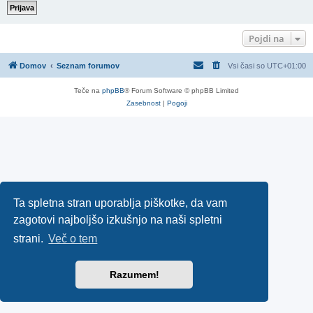
Pojdi na
Domov
Seznam forumov
Vsi časi so
UTC+01:00
Teče na
phpBB
® Forum Software © phpBB Limited
Zasebnost
|
Pogoji
Ta spletna stran uporablja piškotke, da vam
zagotovi najboljšo izkušnjo na naši spletni
strani.
Več o tem
Razumem!