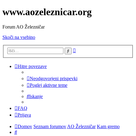
www.aozeleznicar.org
Forum AO Železničar
Skoči na vsebino
Napredno
Iskanje
iskanje
Hitre povezave
Neodgovorjeni prispevki
Poglej aktivne teme
Iskanje
FAQ
Prijava
Domov
Seznam forumov
AO Železničar
Kam gremo
Iskanje