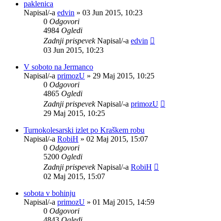
paklenica
Napisal/-a
edvin
»
03 Jun 2015, 10:23
0
Odgovori
4984
Ogledi
Zadnji prispevek
Napisal/-a
edvin
03 Jun 2015, 10:23
V soboto na Jermanco
Napisal/-a
primozU
»
29 Maj 2015, 10:25
0
Odgovori
4865
Ogledi
Zadnji prispevek
Napisal/-a
primozU
29 Maj 2015, 10:25
Turnokolesarski izlet po Kraškem robu
Napisal/-a
RobiH
»
02 Maj 2015, 15:07
0
Odgovori
5200
Ogledi
Zadnji prispevek
Napisal/-a
RobiH
02 Maj 2015, 15:07
sobota v bohinju
Napisal/-a
primozU
»
01 Maj 2015, 14:59
0
Odgovori
4843
Ogledi