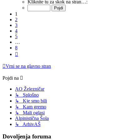
1
Kliknite tu za skok na stran…:
od
8
1
2
3
4
5
…
8
Naslednja
Vrni se na glavno stran
Pojdi na
AO Železničar
↳ Splošno
↳ Kje smo bili
↳ Kam gremo
↳ Mali oglasi
Alpinistična Šola
↳ ArhivAŠ
Dovoljenja foruma