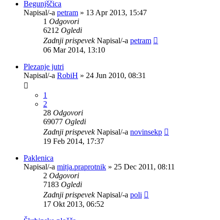
Begunjščica
Napisal/-a
petram
»
13 Apr 2013, 15:47
1
Odgovori
6212
Ogledi
Zadnji prispevek
Napisal/-a
petram
06 Mar 2014, 13:10
Plezanje jutri
Napisal/-a
RobiH
»
24 Jun 2010, 08:31
1
2
28
Odgovori
69077
Ogledi
Zadnji prispevek
Napisal/-a
novinsekp
19 Feb 2014, 17:37
Paklenica
Napisal/-a
mitja.praprotnik
»
25 Dec 2011, 08:11
2
Odgovori
7183
Ogledi
Zadnji prispevek
Napisal/-a
poli
17 Okt 2013, 06:52