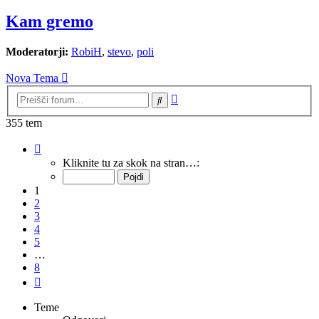
Kam gremo
Moderatorji:
RobiH
,
stevo
,
poli
Nova Tema
Napredno
Iskanje
iskanje
355 tem
Stran
1
Kliknite tu za skok na stran…:
od
8
1
2
3
4
5
…
8
Naslednja
Teme