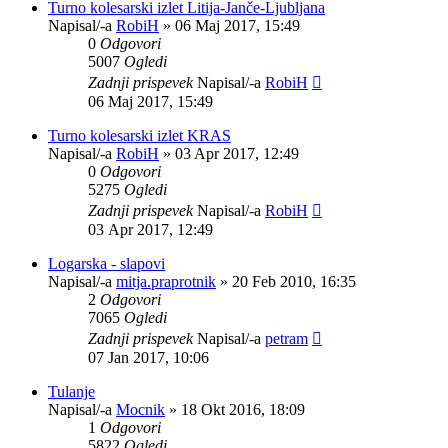
Turno kolesarski izlet Litija-Janče-Ljubljana
Napisal/-a
RobiH
»
06 Maj 2017, 15:49
0
Odgovori
5007
Ogledi
Zadnji prispevek
Napisal/-a
RobiH
06 Maj 2017, 15:49
Turno kolesarski izlet KRAS
Napisal/-a
RobiH
»
03 Apr 2017, 12:49
0
Odgovori
5275
Ogledi
Zadnji prispevek
Napisal/-a
RobiH
03 Apr 2017, 12:49
Logarska - slapovi
Napisal/-a
mitja.praprotnik
»
20 Feb 2010, 16:35
2
Odgovori
7065
Ogledi
Zadnji prispevek
Napisal/-a
petram
07 Jan 2017, 10:06
Tulanje
Napisal/-a
Mocnik
»
18 Okt 2016, 18:09
1
Odgovori
5822
Ogledi