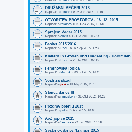
DRUŽABNI VEČERI 2016
Napisal/-a
rokenrol
»
06 Jan 2016, 11:49
OTVORITEV PROSTOROV - 18. 12. 2015
Napisal/-a
rokenrol
»
10 Dec 2015, 15:58
Sprejem Vogar 2015
Napisal/-a
edvin
»
12 Okt 2015, 06:33
Basket 2015/2016
Napisal/-a
RobiH
»
04 Sep 2015, 12:35
Klettern in Gröden und Umgebung - Dolomiten 
Napisal/-a
RobiH
»
28 Jul 2015, 07:15
Ferajnovska jopica
Napisal/-a
Mocnik
»
03 Jul 2015, 16:23
Vozli za abzajl
Napisal/-a
jirzi
»
18 Maj 2015, 11:40
Stenca danes III
Napisal/-a
mmoskon
»
31 Okt 2012, 10:22
Pozdrav poletju 2015
Napisal/-a
poli
»
02 Apr 2015, 10:09
AoŽ jopice 2015
Napisal/-a
Vesnaa
»
22 Jan 2015, 14:36
Sestanek danes 4.januar 2015