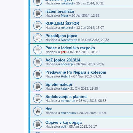
Napisal/-a
rokenrol
»
25 Jan 2014, 08:11
Iščem bivališče
Napisal/-a
Meta
»
20 Jan 2014, 12:25
KUPUJEM ŠOTOR
Napisal/-a
rokenrol
»
13 Jan 2014, 15:07
Pozabljena jopca
Napisal/-a
NezaErzen
»
08 Dec 2013, 22:32
Padec v ledeniško razpoko
Napisal/-a
jirzi
»
02 Dec 2013, 10:53
AoŽ jopice 2013/14
Napisal/-a
andrazp
»
26 Nov 2013, 22:37
Predavanje Po Nepalu s kolesom
Napisal/-a
RobiH
»
07 Nov 2013, 09:31
Spletni nakupi
Napisal/-a
kaja
»
21 Okt 2013, 19:25
Sodelovanje s planinci
Napisal/-a
mmoskon
»
13 Avg 2013, 08:38
Hec
Napisal/-a
tine scuka
»
20 Apr 2005, 11:09
Objave v kaj dogaja
Napisal/-a
poli
»
05 Avg 2013, 08:17