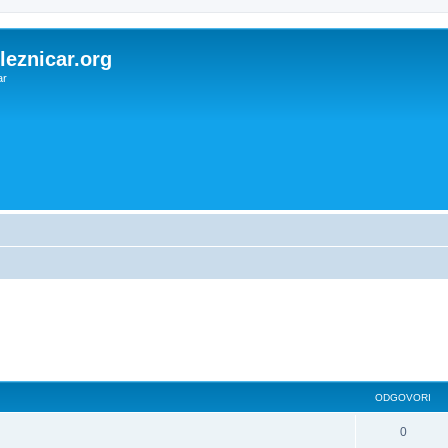
eznicar.org
ar
dno iskanje
ODGOVORI
0