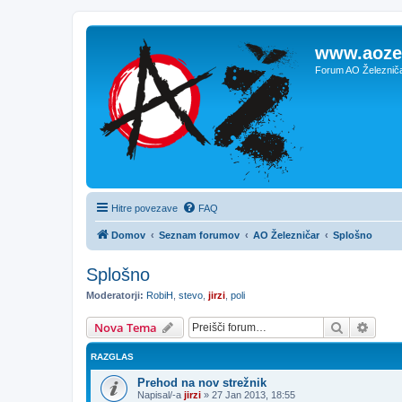
www.aozel
Forum AO Železnič
Hitre povezave
FAQ
Domov
Seznam forumov
AO Železničar
Splošno
Splošno
Moderatorji:
RobiH
,
stevo
,
jirzi
,
poli
Iskanje
Napre
Nova Tema
RAZGLAS
Prehod na nov strežnik
Napisal/-a
jirzi
»
27 Jan 2013, 18:55