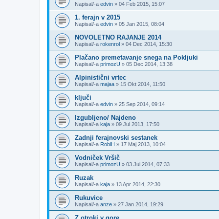
Napisal/-a
edvin
»
04 Feb 2015, 15:07
1. ferajn v 2015
Napisal/-a
edvin
»
05 Jan 2015, 08:04
NOVOLETNO RAJANJE 2014
Napisal/-a
rokenrol
»
04 Dec 2014, 15:30
Plačano premetavanje snega na Pokljuki
Napisal/-a
primozU
»
05 Dec 2014, 13:38
Alpinistični vrtec
Napisal/-a
majaa
»
15 Okt 2014, 11:50
ključi
Napisal/-a
edvin
»
25 Sep 2014, 09:14
Izgubljeno/ Najdeno
Napisal/-a
kaja
»
09 Jul 2013, 17:50
Zadnji ferajnovski sestanek
Napisal/-a
RobiH
»
17 Maj 2013, 10:04
Vodniček Vršič
Napisal/-a
primozU
»
03 Jul 2014, 07:33
Ruzak
Napisal/-a
kaja
»
13 Apr 2014, 22:30
Rukuvice
Napisal/-a
anze
»
27 Jan 2014, 19:29
Z otroki v gore