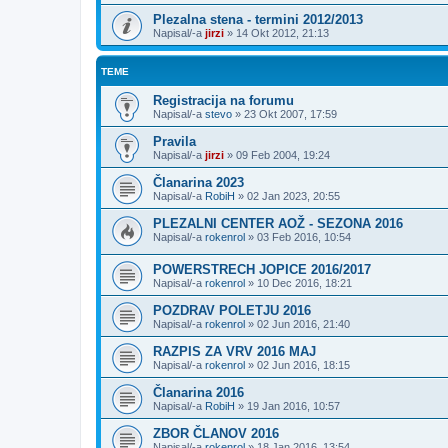
Plezalna stena - termini 2012/2013
Napisal/-a
jirzi
»
14 Okt 2012, 21:13
TEME
Registracija na forumu
Napisal/-a
stevo
»
23 Okt 2007, 17:59
Pravila
Napisal/-a
jirzi
»
09 Feb 2004, 19:24
Članarina 2023
Napisal/-a
RobiH
»
02 Jan 2023, 20:55
PLEZALNI CENTER AOŽ - SEZONA 2016
Napisal/-a
rokenrol
»
03 Feb 2016, 10:54
POWERSTRECH JOPICE 2016/2017
Napisal/-a
rokenrol
»
10 Dec 2016, 18:21
POZDRAV POLETJU 2016
Napisal/-a
rokenrol
»
02 Jun 2016, 21:40
RAZPIS ZA VRV 2016 MAJ
Napisal/-a
rokenrol
»
02 Jun 2016, 18:15
Članarina 2016
Napisal/-a
RobiH
»
19 Jan 2016, 10:57
ZBOR ČLANOV 2016
Napisal/-a
rokenrol
»
18 Jan 2016, 13:54