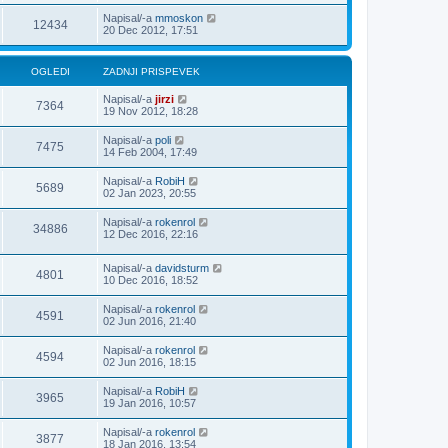
Napisal/-a
mmoskon
12434
20 Dec 2012, 17:51
OGLEDI
ZADNJI PRISPEVEK
Napisal/-a
jirzi
7364
19 Nov 2012, 18:28
Napisal/-a
poli
7475
14 Feb 2004, 17:49
Napisal/-a
RobiH
5689
02 Jan 2023, 20:55
Napisal/-a
rokenrol
34886
12 Dec 2016, 22:16
Napisal/-a
davidsturm
4801
10 Dec 2016, 18:52
Napisal/-a
rokenrol
4591
02 Jun 2016, 21:40
Napisal/-a
rokenrol
4594
02 Jun 2016, 18:15
Napisal/-a
RobiH
3965
19 Jan 2016, 10:57
Napisal/-a
rokenrol
3877
18 Jan 2016, 13:54