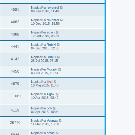
Napisal/-a
rokenrol
4581
06 Jan 2016, 11:49
Napisal/-a
rokenrol
4082
10 Dec 2015, 15:58
Napisal/-a
edvin
4388
12 Okt 2015, 06:33
Napisal/-a
RobiH
4441
04 Sep 2015, 12:35
Napisal/-a
RobiH
4142
28 Jul 2015, 07:15
Napisal/-a
Mocnik
4450
03 Jul 2015, 16:23
Napisal/-a
jirzi
4679
18 Maj 2015, 11:40
Napisal/-a
zigak
111062
10 Apr 2015, 08:42
Napisal/-a
poli
4119
02 Apr 2015, 10:09
Napisal/-a
Vesnaa
26770
11 Mar 2015, 13:38
Napisal/-a
edvin
5946