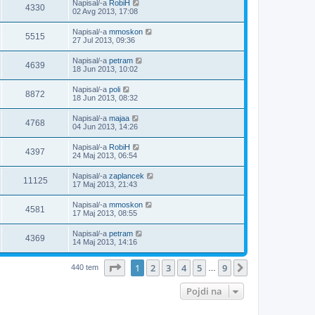
Napisal/-a
RobiH
4330
02 Avg 2013, 17:08
Napisal/-a
mmoskon
5515
27 Jul 2013, 09:36
Napisal/-a
petram
4639
18 Jun 2013, 10:02
Napisal/-a
poli
8872
18 Jun 2013, 08:32
Napisal/-a
majaa
4768
04 Jun 2013, 14:26
Napisal/-a
RobiH
4397
24 Maj 2013, 06:54
Napisal/-a
zaplancek
11125
17 Maj 2013, 21:43
Napisal/-a
mmoskon
4581
17 Maj 2013, 08:55
Napisal/-a
petram
4369
14 Maj 2013, 14:16
Stran
1
od
9
1
2
3
4
5
9
Naslednja
440 tem
…
Pojdi na