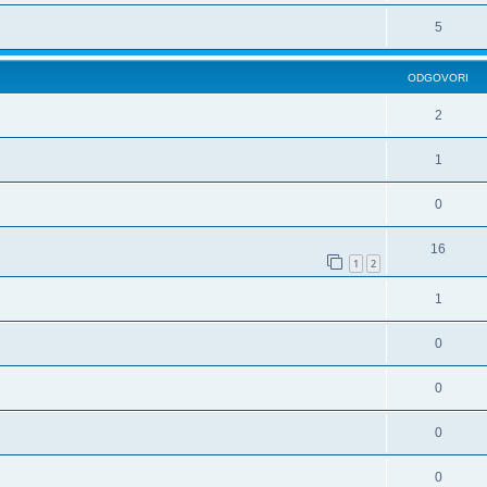
5
ODGOVORI
2
1
0
16
1
2
1
0
0
0
0