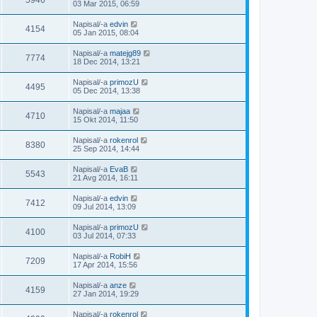
03 Mar 2015, 06:59
Napisal/-a
edvin
4154
05 Jan 2015, 08:04
Napisal/-a
matejg89
7774
18 Dec 2014, 13:21
Napisal/-a
primozU
4495
05 Dec 2014, 13:38
Napisal/-a
majaa
4710
15 Okt 2014, 11:50
Napisal/-a
rokenrol
8380
25 Sep 2014, 14:44
Napisal/-a
EvaB
5543
21 Avg 2014, 16:11
Napisal/-a
edvin
7412
09 Jul 2014, 13:09
Napisal/-a
primozU
4100
03 Jul 2014, 07:33
Napisal/-a
RobiH
7209
17 Apr 2014, 15:56
Napisal/-a
anze
4159
27 Jan 2014, 19:29
Napisal/-a
rokenrol