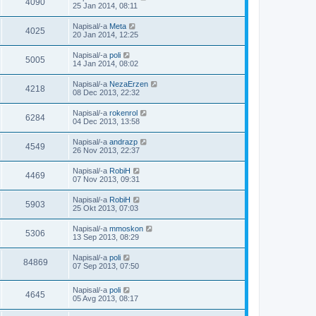
4090
25 Jan 2014, 08:11
Napisal/-a
Meta
4025
20 Jan 2014, 12:25
Napisal/-a
poli
5005
14 Jan 2014, 08:02
Napisal/-a
NezaErzen
4218
08 Dec 2013, 22:32
Napisal/-a
rokenrol
6284
04 Dec 2013, 13:58
Napisal/-a
andrazp
4549
26 Nov 2013, 22:37
Napisal/-a
RobiH
4469
07 Nov 2013, 09:31
Napisal/-a
RobiH
5903
25 Okt 2013, 07:03
Napisal/-a
mmoskon
5306
13 Sep 2013, 08:29
Napisal/-a
poli
84869
07 Sep 2013, 07:50
Napisal/-a
poli
4645
05 Avg 2013, 08:17