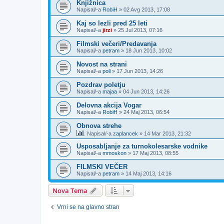
Knjižnica
Napisal/-a
RobiH
»
02 Avg 2013, 17:08
Kaj so lezli pred 25 leti
Napisal/-a
jirzi
»
25 Jul 2013, 07:16
Filmski večeri/Predavanja
Napisal/-a
petram
»
18 Jun 2013, 10:02
Novost na strani
Napisal/-a
poli
»
17 Jun 2013, 14:26
Pozdrav poletju
Napisal/-a
majaa
»
04 Jun 2013, 14:26
Delovna akcija Vogar
Napisal/-a
RobiH
»
24 Maj 2013, 06:54
Obnova strehe
Napisal/-a
zaplancek
»
14 Mar 2013, 21:32
Usposabljanje za turnokolesarske vodnike
Napisal/-a
mmoskon
»
17 Maj 2013, 08:55
FILMSKI VEČER
Napisal/-a
petram
»
14 Maj 2013, 14:16
Nova Tema
Vrni se na glavno stran