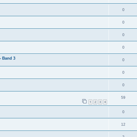
0
0
0
0
- Band 3
0
0
0
59
1
2
3
4
0
12
2