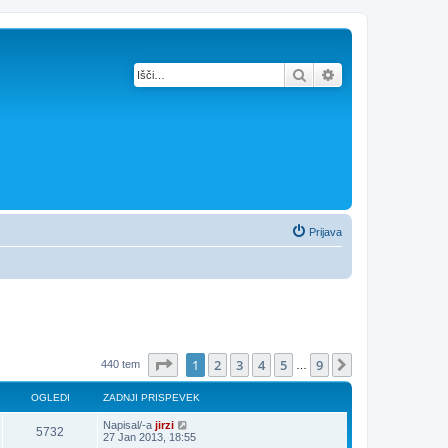
Iskanje
Napredno iskanje
Prijava
Stran
1
od
9
1
2
3
4
5
9
Naslednja
440 tem
…
OGLEDI
ZADNJI PRISPEVEK
Napisal/-a
jirzi
5732
27 Jan 2013, 18:55