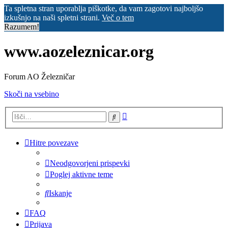
Ta spletna stran uporablja piškotke, da vam zagotovi najboljšo
izkušnjo na naši spletni strani.
Več o tem
Razumem!
www.aozeleznicar.org
Forum AO Železničar
Skoči na vsebino
Napredno
Iskanje
iskanje
Hitre povezave
Neodgovorjeni prispevki
Poglej aktivne teme
Iskanje
FAQ
Prijava