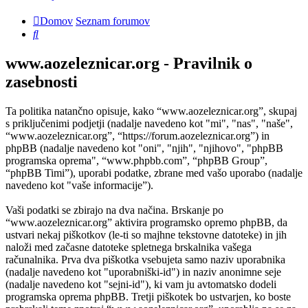
Domov
Seznam forumov
Iskanje
www.aozeleznicar.org - Pravilnik o
zasebnosti
Ta politika natančno opisuje, kako “www.aozeleznicar.org”, skupaj
s priključenimi podjetji (nadalje navedeno kot "mi", "nas", "naše",
“www.aozeleznicar.org”, “https://forum.aozeleznicar.org”) in
phpBB (nadalje navedeno kot "oni", "njih", "njihovo", "phpBB
programska oprema", “www.phpbb.com”, “phpBB Group”,
“phpBB Timi”), uporabi podatke, zbrane med vašo uporabo (nadalje
navedeno kot "vaše informacije”).
Vaši podatki se zbirajo na dva načina. Brskanje po
“www.aozeleznicar.org” aktivira programsko opremo phpBB, da
ustvari nekaj piškotkov (le-ti so majhne tekstovne datoteke) in jih
naloži med začasne datoteke spletnega brskalnika vašega
računalnika. Prva dva piškotka vsebujeta samo naziv uporabnika
(nadalje navedeno kot "uporabniški-id") in naziv anonimne seje
(nadalje navedeno kot "sejni-id"), ki vam ju avtomatsko dodeli
programska oprema phpBB. Tretji piškotek bo ustvarjen, ko boste