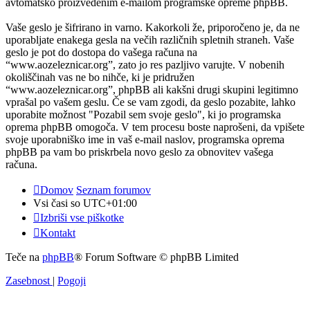
avtomatsko proizvedenim e-mailom programske opreme phpBB.
Vaše geslo je šifrirano in varno. Kakorkoli že, priporočeno je, da ne
uporabljate enakega gesla na večih različnih spletnih straneh. Vaše
geslo je pot do dostopa do vašega računa na
“www.aozeleznicar.org”, zato jo res pazljivo varujte. V nobenih
okoliščinah vas ne bo nihče, ki je pridružen
“www.aozeleznicar.org”, phpBB ali kakšni drugi skupini legitimno
vprašal po vašem geslu. Če se vam zgodi, da geslo pozabite, lahko
uporabite možnost "Pozabil sem svoje geslo", ki jo programska
oprema phpBB omogoča. V tem procesu boste naprošeni, da vpišete
svoje uporabniško ime in vaš e-mail naslov, programska oprema
phpBB pa vam bo priskrbela novo geslo za obnovitev vašega
računa.
Domov
Seznam forumov
Vsi časi so
UTC+01:00
Izbriši vse piškotke
Kontakt
Teče na
phpBB
® Forum Software © phpBB Limited
Zasebnost
|
Pogoji