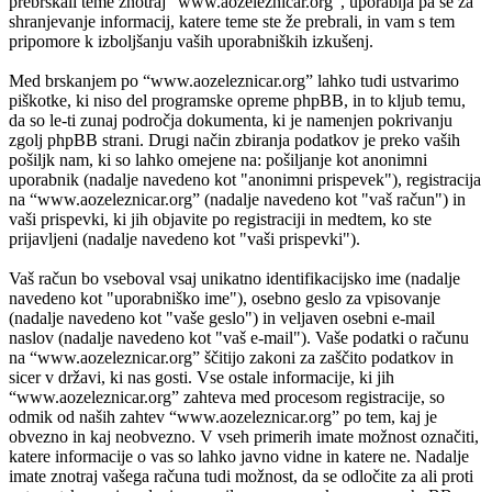
prebrskali teme znotraj “www.aozeleznicar.org”, uporablja pa se za
shranjevanje informacij, katere teme ste že prebrali, in vam s tem
pripomore k izboljšanju vaših uporabniških izkušenj.
Med brskanjem po “www.aozeleznicar.org” lahko tudi ustvarimo
piškotke, ki niso del programske opreme phpBB, in to kljub temu,
da so le-ti zunaj področja dokumenta, ki je namenjen pokrivanju
zgolj phpBB strani. Drugi način zbiranja podatkov je preko vaših
pošiljk nam, ki so lahko omejene na: pošiljanje kot anonimni
uporabnik (nadalje navedeno kot "anonimni prispevek"), registracija
na “www.aozeleznicar.org” (nadalje navedeno kot "vaš račun") in
vaši prispevki, ki jih objavite po registraciji in medtem, ko ste
prijavljeni (nadalje navedeno kot "vaši prispevki").
Vaš račun bo vseboval vsaj unikatno identifikacijsko ime (nadalje
navedeno kot "uporabniško ime"), osebno geslo za vpisovanje
(nadalje navedeno kot "vaše geslo") in veljaven osebni e-mail
naslov (nadalje navedeno kot "vaš e-mail"). Vaše podatki o računu
na “www.aozeleznicar.org” ščitijo zakoni za zaščito podatkov in
sicer v državi, ki nas gosti. Vse ostale informacije, ki jih
“www.aozeleznicar.org” zahteva med procesom registracije, so
odmik od naših zahtev “www.aozeleznicar.org” po tem, kaj je
obvezno in kaj neobvezno. V vseh primerih imate možnost označiti,
katere informacije o vas so lahko javno vidne in katere ne. Nadalje
imate znotraj vašega računa tudi možnost, da se odločite za ali proti