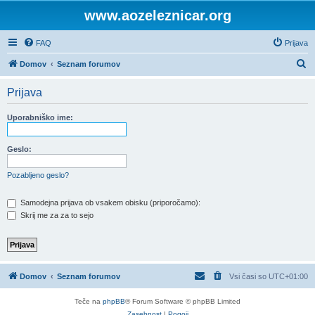
www.aozeleznicar.org
FAQ
Prijava
I
Domov
Seznam forumov
s
Prijava
k
a
Uporabniško ime:
n
j
Geslo:
e
Pozabljeno geslo?
Samodejna prijava ob vsakem obisku (priporočamo):
Skrij me za za to sejo
Domov
Seznam forumov
Vsi časi so
UTC+01:00
Teče na
phpBB
® Forum Software © phpBB Limited
Zasebnost
|
Pogoji