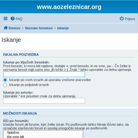
www.aozeleznicar.org
FAQ
Prijava
Domov
Seznam forumov
Iskanje
Iskanje
ISKALNA POIZVEDBA
Iskanje po ključnih besedah:
Pred besedo, ki mora biti najdena, dodajte
+
, pred besedo, ki ne sme, pa
-
. Če želite iz
seznama besed najti samo eno, jih ločite z
|
. Znak * lahko uporabite za delna ujemanja.
Iskanje po vseh izrazih ali uporaba vnešene poizvedbe
Iskanje po poljubnih izrazih
Iskanje po avtorju:
Uporabite * kot poseben znak za delna ujemanja.
MOŽNOSTI ISKANJA
Išči po forumih:
Izberite forum ali forume, kjer želite iskati. Po podforumih lahko hitreje iščete tako, da
označete starševski forum in spodaj omogočite iskanje po podforumih.