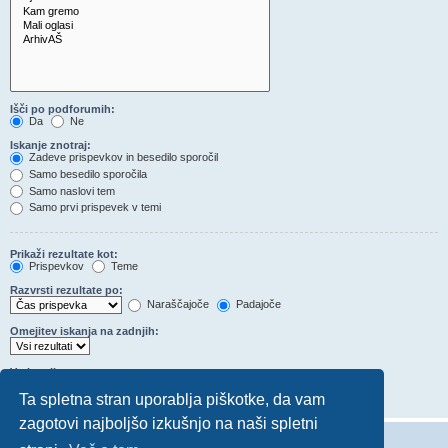
Išči po podforumih:
Da
Ne
Iskanje znotraj:
Zadeve prispevkov in besedilo sporočil
Samo besedilo sporočila
Samo naslovi tem
Samo prvi prispevek v temi
Prikaži rezultate kot:
Prispevkov
Teme
Razvrsti rezultate po:
Naraščajoče
Padajoče
Omejitev iskanja na zadnjih:
Vrni prvih:
Nastavite na 0 za prikaz celotne objave.
Ta spletna stran uporablja piškotke, da vam
Znakov v prispevkih
zagotovi najboljšo izkušnjo na naši spletni