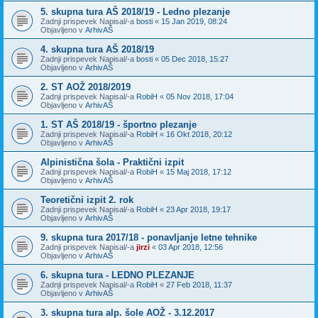
5. skupna tura AŠ 2018/19 - Ledno plezanje
Zadnji prispevek Napisal/-a
bosti
«
15 Jan 2019, 08:24
Objavljeno v
ArhivAŠ
4. skupna tura AŠ 2018/19
Zadnji prispevek Napisal/-a
bosti
«
05 Dec 2018, 15:27
Objavljeno v
ArhivAŠ
2. ST AOŽ 2018/2019
Zadnji prispevek Napisal/-a
RobiH
«
05 Nov 2018, 17:04
Objavljeno v
ArhivAŠ
1. ST AŠ 2018/19 - športno plezanje
Zadnji prispevek Napisal/-a
RobiH
«
16 Okt 2018, 20:12
Objavljeno v
ArhivAŠ
Alpinistična šola - Praktični izpit
Zadnji prispevek Napisal/-a
RobiH
«
15 Maj 2018, 17:12
Objavljeno v
ArhivAŠ
Teoretični izpit 2. rok
Zadnji prispevek Napisal/-a
RobiH
«
23 Apr 2018, 19:17
Objavljeno v
ArhivAŠ
9. skupna tura 2017/18 - ponavljanje letne tehnike
Zadnji prispevek Napisal/-a
jirzi
«
03 Apr 2018, 12:56
Objavljeno v
ArhivAŠ
6. skupna tura - LEDNO PLEZANJE
Zadnji prispevek Napisal/-a
RobiH
«
27 Feb 2018, 11:37
Objavljeno v
ArhivAŠ
3. skupna tura alp. šole AOŽ - 3.12.2017