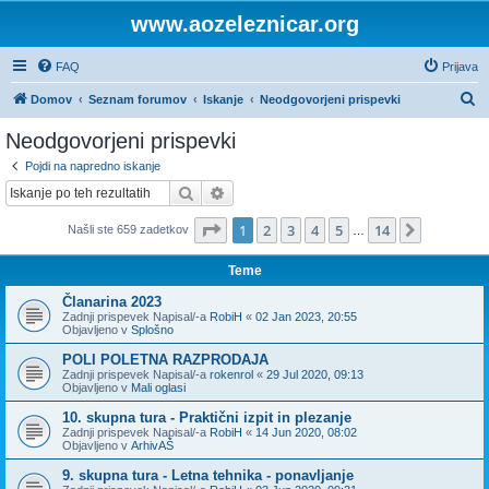
www.aozeleznicar.org
FAQ
Prijava
I
Domov
Seznam forumov
Iskanje
Neodgovorjeni prispevki
s
Neodgovorjeni prispevki
k
Pojdi na napredno iskanje
a
Iskanje
Napredno iskanje
n
Stran
1
od
14
1
2
3
4
5
14
Naslednj
Našli ste 659 zadetkov
j
…
e
Teme
Članarina 2023
Zadnji prispevek Napisal/-a
RobiH
«
02 Jan 2023, 20:55
Objavljeno v
Splošno
POLI POLETNA RAZPRODAJA
Zadnji prispevek Napisal/-a
rokenrol
«
29 Jul 2020, 09:13
Objavljeno v
Mali oglasi
10. skupna tura - Praktični izpit in plezanje
Zadnji prispevek Napisal/-a
RobiH
«
14 Jun 2020, 08:02
Objavljeno v
ArhivAŠ
9. skupna tura - Letna tehnika - ponavljanje