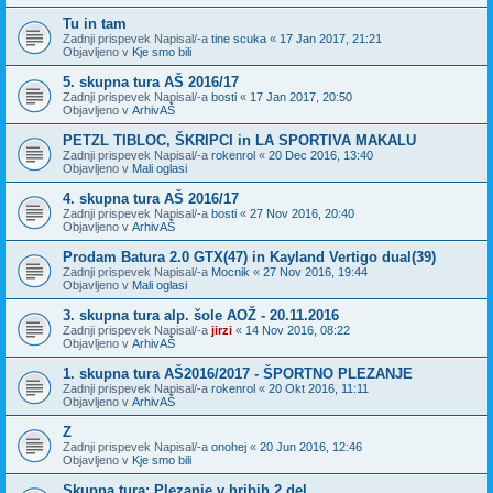
Tu in tam
Zadnji prispevek Napisal/-a
tine scuka
«
17 Jan 2017, 21:21
Objavljeno v
Kje smo bili
5. skupna tura AŠ 2016/17
Zadnji prispevek Napisal/-a
bosti
«
17 Jan 2017, 20:50
Objavljeno v
ArhivAŠ
PETZL TIBLOC, ŠKRIPCI in LA SPORTIVA MAKALU
Zadnji prispevek Napisal/-a
rokenrol
«
20 Dec 2016, 13:40
Objavljeno v
Mali oglasi
4. skupna tura AŠ 2016/17
Zadnji prispevek Napisal/-a
bosti
«
27 Nov 2016, 20:40
Objavljeno v
ArhivAŠ
Prodam Batura 2.0 GTX(47) in Kayland Vertigo dual(39)
Zadnji prispevek Napisal/-a
Mocnik
«
27 Nov 2016, 19:44
Objavljeno v
Mali oglasi
3. skupna tura alp. šole AOŽ - 20.11.2016
Zadnji prispevek Napisal/-a
jirzi
«
14 Nov 2016, 08:22
Objavljeno v
ArhivAŠ
1. skupna tura AŠ2016/2017 - ŠPORTNO PLEZANJE
Zadnji prispevek Napisal/-a
rokenrol
«
20 Okt 2016, 11:11
Objavljeno v
ArhivAŠ
Z
Zadnji prispevek Napisal/-a
onohej
«
20 Jun 2016, 12:46
Objavljeno v
Kje smo bili
Skupna tura: Plezanje v hribih 2.del