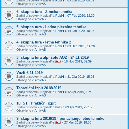
Zadnji prispevek Napisal/-a
RobiH
«
03 Jun 2020, 09:31
Objavljeno v
ArhivAŠ
6. skupna tura - Zimska tehnika
Zadnji prispevek Napisal/-a
RobiH
«
07 Feb 2020, 12:30
Objavljeno v
ArhivAŠ
5. skupna tura - Ledna plezalna tehnika
Zadnji prispevek Napisal/-a
RobiH
«
14 Jan 2020, 10:27
Objavljeno v
ArhivAŠ
4. skupna tura - letna tehnika 2
Zadnji prispevek Napisal/-a
RobiH
«
03 Dec 2019, 14:20
Objavljeno v
ArhivAŠ
3. skupna tura alp. šole AOŽ - 24.11.2019
Zadnji prispevek Napisal/-a
jirzi
«
18 Nov 2019, 09:39
Objavljeno v
ArhivAŠ
Vozli 6.11.2019
Zadnji prispevek Napisal/-a
RobiH
«
31 Okt 2019, 15:03
Objavljeno v
ArhivAŠ
Teoretični izpit 2018/2019
Zadnji prispevek Napisal/-a
RobiH
«
12 Apr 2019, 11:42
Objavljeno v
ArhivAŠ
10. ST.: Praktični izpit
Zadnji prispevek Napisal/-a
bosti
«
09 Apr 2019, 22:15
Objavljeno v
ArhivAŠ
9. skupna tura 2018/19 - ponavljanje letne tehnike
Zadnji prispevek Napisal/-a
jirzi
«
27 Mar 2019, 18:35
Objavljeno v
ArhivAŠ