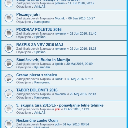
Zadnji prispevek Napisal/-a
petram
«
11 Jun 2016, 20:17
Objavljeno v
ArhivAŠ
Plezanje jutri
Zadnji prispevek Napisal/-a
Mocnik
«
06 Jun 2016, 15:27
Objavljeno v
Kam gremo
POZDRAV POLETJU 2016
Zadnji prispevek Napisal/-a
rokenrol
«
02 Jun 2016, 21:40
Objavljeno v
Splošno
RAZPIS ZA VRV 2016 MAJ
Zadnji prispevek Napisal/-a
rokenrol
«
02 Jun 2016, 18:15
Objavljeno v
Splošno
Staničev vrh, Budra in Mumija
Zadnji prispevek Napisal/-a
lgolob
«
30 Maj 2016, 09:09
Objavljeno v
Kje smo bili
Gremo plezat s tabelco
Zadnji prispevek Napisal/-a
RobiH
«
30 Maj 2016, 07:07
Objavljeno v
Kam gremo
TABOR DOLOMITI 2016
Zadnji prispevek Napisal/-a
rokenrol
«
25 Maj 2016, 22:13
Objavljeno v
Kam gremo
9. skupna tura 2015/16 - ponavljanje letne tehnike
Zadnji prispevek Napisal/-a
jirzi
«
12 Apr 2016, 11:21
Objavljeno v
ArhivAŠ
Neskončne zanke Ocun
Zadnji prispevek Napisal/-a
poli
«
01 Apr 2016, 08:54
Objavljeno v
Mali oglasi