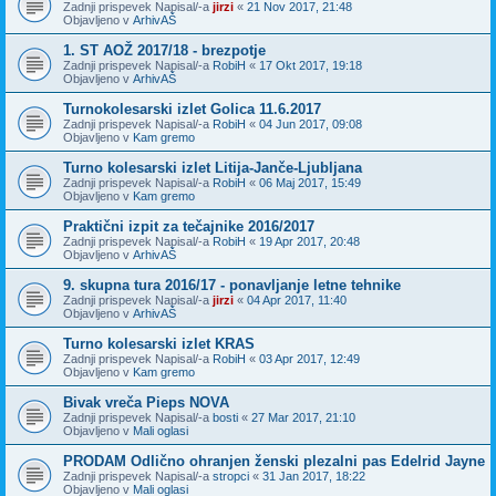
Zadnji prispevek Napisal/-a
jirzi
«
21 Nov 2017, 21:48
Objavljeno v
ArhivAŠ
1. ST AOŽ 2017/18 - brezpotje
Zadnji prispevek Napisal/-a
RobiH
«
17 Okt 2017, 19:18
Objavljeno v
ArhivAŠ
Turnokolesarski izlet Golica 11.6.2017
Zadnji prispevek Napisal/-a
RobiH
«
04 Jun 2017, 09:08
Objavljeno v
Kam gremo
Turno kolesarski izlet Litija-Janče-Ljubljana
Zadnji prispevek Napisal/-a
RobiH
«
06 Maj 2017, 15:49
Objavljeno v
Kam gremo
Praktični izpit za tečajnike 2016/2017
Zadnji prispevek Napisal/-a
RobiH
«
19 Apr 2017, 20:48
Objavljeno v
ArhivAŠ
9. skupna tura 2016/17 - ponavljanje letne tehnike
Zadnji prispevek Napisal/-a
jirzi
«
04 Apr 2017, 11:40
Objavljeno v
ArhivAŠ
Turno kolesarski izlet KRAS
Zadnji prispevek Napisal/-a
RobiH
«
03 Apr 2017, 12:49
Objavljeno v
Kam gremo
Bivak vreča Pieps NOVA
Zadnji prispevek Napisal/-a
bosti
«
27 Mar 2017, 21:10
Objavljeno v
Mali oglasi
PRODAM Odlično ohranjen ženski plezalni pas Edelrid Jayne
Zadnji prispevek Napisal/-a
stropci
«
31 Jan 2017, 18:22
Objavljeno v
Mali oglasi