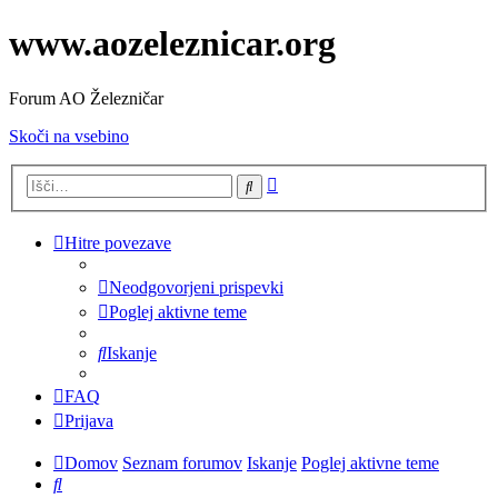
www.aozeleznicar.org
Forum AO Železničar
Skoči na vsebino
Napredno
Iskanje
iskanje
Hitre povezave
Neodgovorjeni prispevki
Poglej aktivne teme
Iskanje
FAQ
Prijava
Domov
Seznam forumov
Iskanje
Poglej aktivne teme
Iskanje