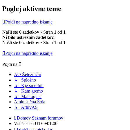
Poglej aktivne teme
Pojdi na napredno iskanje
Našli ste 0 zadetkov • Stran
1
od
1
Ni bilo ustreznih zadetkov.
Našli ste 0 zadetkov • Stran
1
od
1
Pojdi na napredno iskanje
Pojdi na
AO Železničar
↳ Splošno
↳ Kje smo bili
↳ Kam gremo
↳ Mali oglasi
Alpinistična Šola
↳ ArhivAŠ
Domov
Seznam forumov
Vsi časi so
UTC+01:00
Izbriši vse piškotke