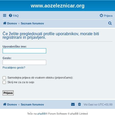
www.aozeleznicar.org
FAQ
Prijava
I
Domov
Seznam forumov
s
Če želite pregledovati profile uporabnikov, morate biti
k
registrirani in prijavljeni.
a
Uporabniško ime:
n
j
Geslo:
e
Pozabljeno geslo?
Samodejna prijava ob vsakem obisku (priporočamo):
Skrij me za za to sejo
Domov
Seznam forumov
Vsi časi so
UTC+01:00
Teče na
phpBB
® Forum Software © phpBB Limited