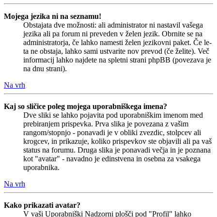
Mojega jezika ni na seznamu!
Obstajata dve možnosti: ali administrator ni nastavil vašega
jezika ali pa forum ni preveden v želen jezik. Obrnite se na
administratorja, če lahko namesti želen jezikovni paket. Če le-
ta ne obstaja, lahko sami ustvarite nov prevod (če želite). Več
informacij lahko najdete na spletni strani phpBB (povezava je
na dnu strani).
Na vrh
Kaj so sličice poleg mojega uporabniškega imena?
Dve sliki se lahko pojavita pod uporabniškim imenom med
prebiranjem prispevka. Prva slika je povezana z vašim
rangom/stopnjo - ponavadi je v obliki zvezdic, stolpcev ali
krogcev, in prikazuje, koliko prispevkov ste objavili ali pa vaš
status na forumu. Druga slika je ponavadi večja in je poznana
kot "avatar" - navadno je edinstvena in osebna za vsakega
uporabnika.
Na vrh
Kako prikazati avatar?
V vaši Uporabniški Nadzorni plošči pod "Profil" lahko