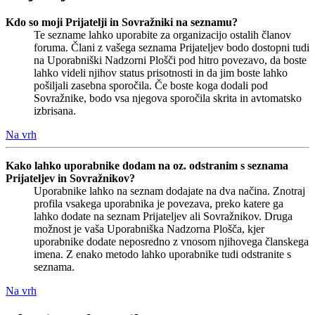
Kdo so moji Prijatelji in Sovražniki na seznamu?
Te sezname lahko uporabite za organizacijo ostalih članov
foruma. Člani z vašega seznama Prijateljev bodo dostopni tudi
na Uporabniški Nadzorni Plošči pod hitro povezavo, da boste
lahko videli njihov status prisotnosti in da jim boste lahko
pošiljali zasebna sporočila. Če boste koga dodali pod
Sovražnike, bodo vsa njegova sporočila skrita in avtomatsko
izbrisana.
Na vrh
Kako lahko uporabnike dodam na oz. odstranim s seznama
Prijateljev in Sovražnikov?
Uporabnike lahko na seznam dodajate na dva načina. Znotraj
profila vsakega uporabnika je povezava, preko katere ga
lahko dodate na seznam Prijateljev ali Sovražnikov. Druga
možnost je vaša Uporabniška Nadzorna Plošča, kjer
uporabnike dodate neposredno z vnosom njihovega članskega
imena. Z enako metodo lahko uporabnike tudi odstranite s
seznama.
Na vrh