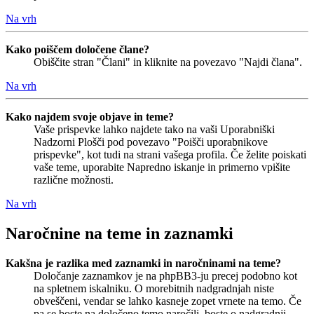
Na vrh
Kako poiščem določene člane?
Obiščite stran "Člani" in kliknite na povezavo "Najdi člana".
Na vrh
Kako najdem svoje objave in teme?
Vaše prispevke lahko najdete tako na vaši Uporabniški
Nadzorni Plošči pod povezavo "Poišči uporabnikove
prispevke", kot tudi na strani vašega profila. Če želite poiskati
vaše teme, uporabite Napredno iskanje in primerno vpišite
različne možnosti.
Na vrh
Naročnine na teme in zaznamki
Kakšna je razlika med zaznamki in naročninami na teme?
Določanje zaznamkov je na phpBB3-ju precej podobno kot
na spletnem iskalniku. O morebitnih nadgradnjah niste
obveščeni, vendar se lahko kasneje zopet vrnete na temo. Če
pa se boste na določeno temo naročili, boste o nadgradnji