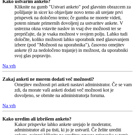
Kako ustvarim anketo?
Kliknite na gumb "Ustvari anketo" pod glavnim obrazcem za
pošiljanje in sicer ko objavljate novo temo ali urejate prvi
prispevek na določeno temo; če gumba ne morete videti,
potem nimate primernih dovoljenj za ustvaritev ankete. V
ustrezna okna vstavite naslov in vsaj dve možnosti ter se
prepričajte, da je vsaka možnost v svojem polju. Lahko tudi
določite, koliko možnosti lahko uporabnik med glasovanjem
izbere (pod "Možnosti na uporabnika"), časovno omejitev
ankete (0 za nedoločeno trajanje) in možnost, da uporabniki
svoj glas popravijo.
Na vrh
Zakaj anketi ne morem dodati več možnosti?
Omejitev možnosti pri anketi nastavi administrator. Če se vam
zdi, da morate vaši anketi dodati več možnosti kot je
dovoljeno, se obrnite na administratorja foruma.
Na vrh
Kako uredim ali izbrišem anketo?
Kakor prispevke lahko ankete urejajo le moderator,
administrator ali pa tisti, ki jo je ustvaril. Če želite urediti