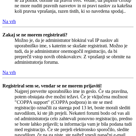
se za pomoč obrnite na pravni svet. Vedite, da phpBB Group
ne more nuditi pravnih nasvetov in ni pravi naslov za kakršna
koli pravna vprašanja, razen tistih, ki so navedena spodaj..
Na vrh
Zakaj se ne morem registrirati?
Možno je, da je administrator blokiral vaš IP naslov ali
uporabniško ime, s katerim se skušate registrirati. Možno je
tudi, da je administrator onemogočil registracijo, da bi
preprečil vstop novih obiskovalcev. Z vprašanji se obrnite na
administratorja foruma.
Na vrh
Registriral sem se, vendar se ne morem prijaviti!
Najprej preverite uporabniško ime in geslo. Če sta pravilna,
potem obstajata dve možni težavi. Če je vključena možnost
"COPPA support" (COPPA podpora) in ste se med
registracijo označili za starega pod 13 let, boste morali slediti
navodilom, ki ste jih prejeli. Nekateri forumi bodo od vas ali
od administratorja celo zahtevali ponovno registracijo, predno
se boste lahko prijavili; ta informacija vam je bila podana tudi
med registracijo. Če ste prejeli elektronsko sporočilo, sledite
navodilom, če pa ga niste, ste najbrž vnesli napačni e-mail