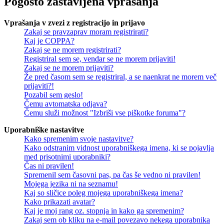
Pogosto zastavljena vprašanja
Vprašanja v zvezi z registracijo in prijavo
Zakaj se pravzaprav moram registrirati?
Kaj je COPPA?
Zakaj se ne morem registrirati?
Registriral sem se, vendar se ne morem prijaviti!
Zakaj se ne morem prijaviti?
Že pred časom sem se registriral, a se naenkrat ne morem več
prijaviti?!
Pozabil sem geslo!
Čemu avtomatska odjava?
Čemu služi možnost "Izbriši vse piškotke foruma"?
Uporabniške nastavitve
Kako spremenim svoje nastavitve?
Kako odstranim vidnost uporabniškega imena, ki se pojavlja
med prisotnimi uporabniki?
Čas ni pravilen!
Spremenil sem časovni pas, pa čas še vedno ni pravilen!
Mojega jezika ni na seznamu!
Kaj so sličice poleg mojega uporabniškega imena?
Kako prikazati avatar?
Kaj je moj rang oz. stopnja in kako ga spremenim?
Zakaj sem ob kliku na e-mail povezavo nekega uporabnika