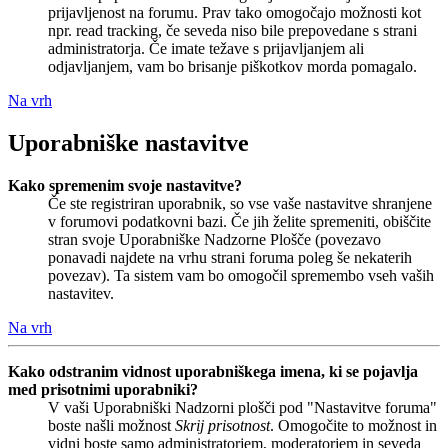
prijavljenost na forumu. Prav tako omogočajo možnosti kot
npr. read tracking, če seveda niso bile prepovedane s strani
administratorja. Če imate težave s prijavljanjem ali
odjavljanjem, vam bo brisanje piškotkov morda pomagalo.
Na vrh
Uporabniške nastavitve
Kako spremenim svoje nastavitve?
Če ste registriran uporabnik, so vse vaše nastavitve shranjene
v forumovi podatkovni bazi. Če jih želite spremeniti, obiščite
stran svoje Uporabniške Nadzorne Plošče (povezavo
ponavadi najdete na vrhu strani foruma poleg še nekaterih
povezav). Ta sistem vam bo omogočil spremembo vseh vaših
nastavitev.
Na vrh
Kako odstranim vidnost uporabniškega imena, ki se pojavlja
med prisotnimi uporabniki?
V vaši Uporabniški Nadzorni plošči pod "Nastavitve foruma"
boste našli možnost
Skrij prisotnost
. Omogočite to možnost in
vidni boste samo administratorjem, moderatorjem in seveda