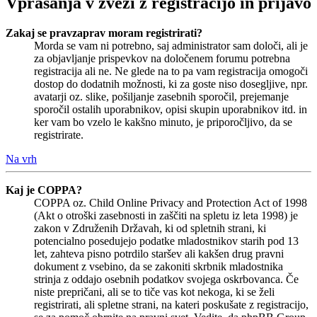
Vprašanja v zvezi z registracijo in prijavo
Zakaj se pravzaprav moram registrirati?
Morda se vam ni potrebno, saj administrator sam določi, ali je
za objavljanje prispevkov na določenem forumu potrebna
registracija ali ne. Ne glede na to pa vam registracija omogoči
dostop do dodatnih možnosti, ki za goste niso dosegljive, npr.
avatarji oz. slike, pošiljanje zasebnih sporočil, prejemanje
sporočil ostalih uporabnikov, opisi skupin uporabnikov itd. in
ker vam bo vzelo le kakšno minuto, je priporočljivo, da se
registrirate.
Na vrh
Kaj je COPPA?
COPPA oz. Child Online Privacy and Protection Act of 1998
(Akt o otroški zasebnosti in zaščiti na spletu iz leta 1998) je
zakon v Združenih Državah, ki od spletnih strani, ki
potencialno posedujejo podatke mladostnikov starih pod 13
let, zahteva pisno potrdilo staršev ali kakšen drug pravni
dokument z vsebino, da se zakoniti skrbnik mladostnika
strinja z oddajo osebnih podatkov svojega oskrbovanca. Če
niste prepričani, ali se to tiče vas kot nekoga, ki se želi
registrirati, ali spletne strani, na kateri poskušate z registracijo,