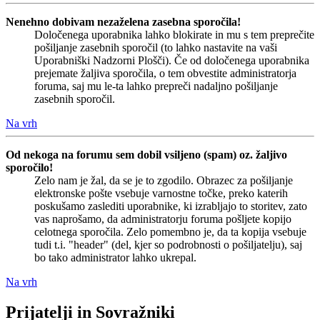
Nenehno dobivam nezaželena zasebna sporočila!
Določenega uporabnika lahko blokirate in mu s tem preprečite
pošiljanje zasebnih sporočil (to lahko nastavite na vaši
Uporabniški Nadzorni Plošči). Če od določenega uporabnika
prejemate žaljiva sporočila, o tem obvestite administratorja
foruma, saj mu le-ta lahko prepreči nadaljno pošiljanje
zasebnih sporočil.
Na vrh
Od nekoga na forumu sem dobil vsiljeno (spam) oz. žaljivo
sporočilo!
Zelo nam je žal, da se je to zgodilo. Obrazec za pošiljanje
elektronske pošte vsebuje varnostne točke, preko katerih
poskušamo zaslediti uporabnike, ki izrabljajo to storitev, zato
vas naprošamo, da administratorju foruma pošljete kopijo
celotnega sporočila. Zelo pomembno je, da ta kopija vsebuje
tudi t.i. "header" (del, kjer so podrobnosti o pošiljatelju), saj
bo tako administrator lahko ukrepal.
Na vrh
Prijatelji in Sovražniki