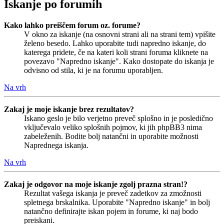
Iskanje po forumih
Kako lahko preiščem forum oz. forume?
V okno za iskanje (na osnovni strani ali na strani tem) vpišite
želeno besedo. Lahko uporabite tudi napredno iskanje, do
katerega pridete, če na kateri koli strani foruma kliknete na
povezavo "Napredno iskanje". Kako dostopate do iskanja je
odvisno od stila, ki je na forumu uporabljen.
Na vrh
Zakaj je moje iskanje brez rezultatov?
Iskano geslo je bilo verjetno preveč splošno in je posledično
vključevalo veliko splošnih pojmov, ki jih phpBB3 nima
zabeleženih. Bodite bolj natančni in uporabite možnosti
Naprednega iskanja.
Na vrh
Zakaj je odgovor na moje iskanje zgolj prazna stran!?
Rezultat vašega iskanja je preveč zadetkov za zmožnosti
spletnega brskalnika. Uporabite "Napredno iskanje" in bolj
natančno definirajte iskan pojem in forume, ki naj bodo
preiskani.