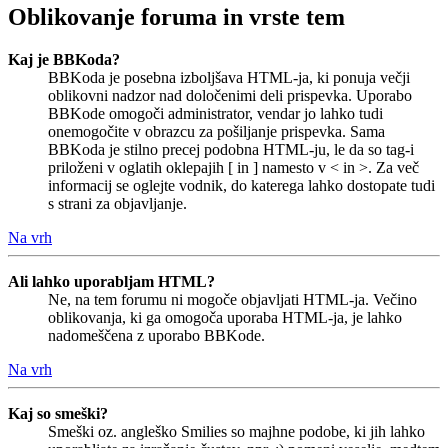
Oblikovanje foruma in vrste tem
Kaj je BBKoda?
BBKoda je posebna izboljšava HTML-ja, ki ponuja večji
oblikovni nadzor nad določenimi deli prispevka. Uporabo
BBKode omogoči administrator, vendar jo lahko tudi
onemogočite v obrazcu za pošiljanje prispevka. Sama
BBKoda je stilno precej podobna HTML-ju, le da so tag-i
priloženi v oglatih oklepajih [ in ] namesto v < in >. Za več
informacij se oglejte vodnik, do katerega lahko dostopate tudi
s strani za objavljanje.
Na vrh
Ali lahko uporabljam HTML?
Ne, na tem forumu ni mogoče objavljati HTML-ja. Večino
oblikovanja, ki ga omogoča uporaba HTML-ja, je lahko
nadomeščena z uporabo BBKode.
Na vrh
Kaj so smeški?
Smeški oz. angleško Smilies so majhne podobe, ki jih lahko