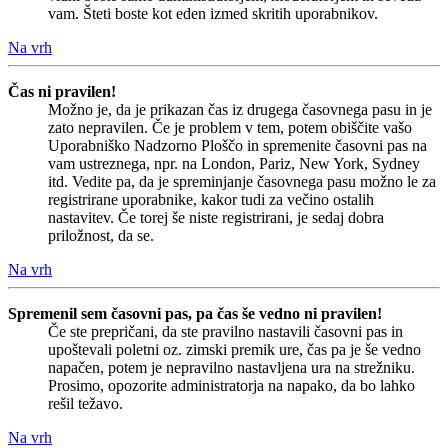
vam. Šteti boste kot eden izmed skritih uporabnikov.
Na vrh
Čas ni pravilen!
Možno je, da je prikazan čas iz drugega časovnega pasu in je
zato nepravilen. Če je problem v tem, potem obiščite vašo
Uporabniško Nadzorno Ploščo in spremenite časovni pas na
vam ustreznega, npr. na London, Pariz, New York, Sydney
itd. Vedite pa, da je spreminjanje časovnega pasu možno le za
registrirane uporabnike, kakor tudi za večino ostalih
nastavitev. Če torej še niste registrirani, je sedaj dobra
priložnost, da se.
Na vrh
Spremenil sem časovni pas, pa čas še vedno ni pravilen!
Če ste prepričani, da ste pravilno nastavili časovni pas in
upoštevali poletni oz. zimski premik ure, čas pa je še vedno
napačen, potem je nepravilno nastavljena ura na strežniku.
Prosimo, opozorite administratorja na napako, da bo lahko
rešil težavo.
Na vrh