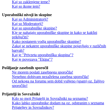
Kaj so zaklenjene teme?
Kaj so ikone tem?
Uporabniški nivoji in skupine
Kaj so Administratorji?
Kaj so Moderatorji?
Kaj so uporabniške skupine?
Kje se nahajajo uporabniške skupine in kako se kakšni
priključiti?
Kako postanem vodja uporabniške skupine?
Zakaj se nekatere uporabniške skupine pojavljajo v različnih
barvah?
Kaj je "Privzeta uporabniška skupina"?
Kaj je povezava "Ekipa"?
Pošiljanje zasebnih sporočil
Ne morem poslati zasebnega sporočila!
Nenehno dobivam nezaželena zasebna sporočila!
Od nekoga na forumu sem dobil vsiljeno (spam) oz. žaljivo
sporočilo!
Prijatelji in Sovražniki
Kdo so moji Prijatelji in Sovražniki na seznamu?
Kako lahko uporabnike dodam na oz. odstranim s seznama
Prijateljev in Sovražnikov?