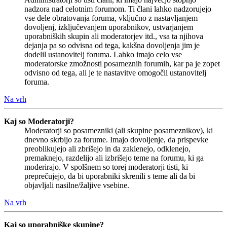
nadzora nad celotnim forumom. Ti člani lahko nadzorujejo
vse dele obratovanja foruma, vključno z nastavljanjem
dovoljenj, izključevanjem uporabnikov, ustvarjanjem
uporabniških skupin ali moderatorjev itd., vsa ta njihova
dejanja pa so odvisna od tega, kakšna dovoljenja jim je
dodelil ustanovitelj foruma. Lahko imajo celo vse
moderatorske zmožnosti posameznih forumih, kar pa je zopet
odvisno od tega, ali je te nastavitve omogočil ustanovitelj
foruma.
Na vrh
Kaj so Moderatorji?
Moderatorji so posamezniki (ali skupine posameznikov), ki
dnevno skrbijo za forume. Imajo dovoljenje, da prispevke
preoblikujejo ali zbrišejo in da zaklenejo, odklenejo,
premaknejo, razdelijo ali izbrišejo teme na forumu, ki ga
moderirajo. V spolšnem so torej moderatorji tisti, ki
preprečujejo, da bi uporabniki skrenili s teme ali da bi
objavljali nasilne/žaljive vsebine.
Na vrh
Kaj so uporabniške skupine?