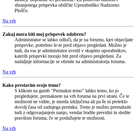
shranjenega prispevka obiščite Uporabniško Nadzorno
Ploščo.
Na vrh
Zakaj mora biti moj prispevek odobren?
Administrator se lahko odloči, da je na forumu, kjer objavljate
prispevke, potrebno le-te pred objavo pregledati. Možno je
tudi, da vas je administrator uvrstil v skupino uporabnikov,
katerih prispevki morajo biti pred objavo pregledani. Za
nadaljnje informacije se obrnite na administratorja foruma.
Na vrh
Kako prestavim svojo temo?
S klikom na gumb "Premakni temo" lahko temo, ko jo
pregledujete, premaknete na vrh foruma na prvi strani. Če te
možnosti ne vidite, je morda izključena ali pa še ni preteklo
dovolj časa od zadnjega premika. Temo je možno premakniti
tudi z odgovarjanjem nanjo, vendar bodite previdni in sledite
pravilom foruma, če se poslužujete te možnosti.
Na vrh