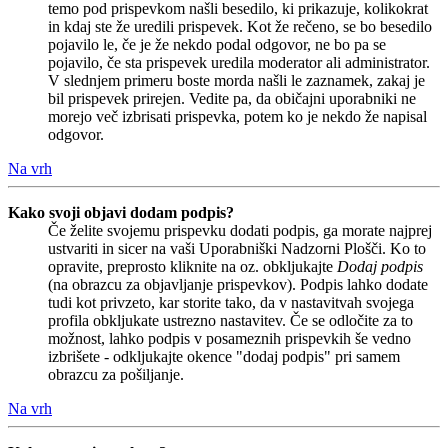
temo pod prispevkom našli besedilo, ki prikazuje, kolikokrat
in kdaj ste že uredili prispevek. Kot že rečeno, se bo besedilo
pojavilo le, če je že nekdo podal odgovor, ne bo pa se
pojavilo, če sta prispevek uredila moderator ali administrator.
V slednjem primeru boste morda našli le zaznamek, zakaj je
bil prispevek prirejen. Vedite pa, da običajni uporabniki ne
morejo več izbrisati prispevka, potem ko je nekdo že napisal
odgovor.
Na vrh
Kako svoji objavi dodam podpis?
Če želite svojemu prispevku dodati podpis, ga morate najprej
ustvariti in sicer na vaši Uporabniški Nadzorni Plošči. Ko to
opravite, preprosto kliknite na oz. obkljukajte
Dodaj podpis
(na obrazcu za objavljanje prispevkov). Podpis lahko dodate
tudi kot privzeto, kar storite tako, da v nastavitvah svojega
profila obkljukate ustrezno nastavitev. Če se odločite za to
možnost, lahko podpis v posameznih prispevkih še vedno
izbrišete - odkljukajte okence "dodaj podpis" pri samem
obrazcu za pošiljanje.
Na vrh