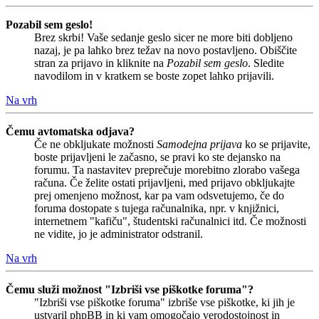
Pozabil sem geslo!
Brez skrbi! Vaše sedanje geslo sicer ne more biti dobljeno
nazaj, je pa lahko brez težav na novo postavljeno. Obiščite
stran za prijavo in kliknite na
Pozabil sem geslo
. Sledite
navodilom in v kratkem se boste zopet lahko prijavili.
Na vrh
Čemu avtomatska odjava?
Če ne obkljukate možnosti
Samodejna prijava
ko se prijavite,
boste prijavljeni le začasno, se pravi ko ste dejansko na
forumu. Ta nastavitev preprečuje morebitno zlorabo vašega
računa. Če želite ostati prijavljeni, med prijavo obkljukajte
prej omenjeno možnost, kar pa vam odsvetujemo, če do
foruma dostopate s tujega računalnika, npr. v knjižnici,
internetnem "kafiču", študentski računalnici itd. Če možnosti
ne vidite, jo je administrator odstranil.
Na vrh
Čemu služi možnost "Izbriši vse piškotke foruma"?
"Izbriši vse piškotke foruma" izbriše vse piškotke, ki jih je
ustvaril phpBB in ki vam omogočajo verodostojnost in