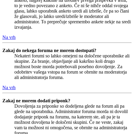
anketo, najprej kliknite na ureditev prvega prispevka v temi;
to je vedno povezano z anketo. Če ni še nihče oddal svojega
glasu, lahko uporabnik anketo uredi ali izbriše, če pa so člani
že glasovali, jo lahko uredi/izbriše le moderator ali
administrator. To preprečuje spremembo ankete nekje na sredi
izvajanja.
Na vrh
Zakaj do nekega foruma ne morem dostopati?
Nekateri forumi so lahko omejeni na določene uporabnike ali
skupine. Za branje, objavljanje ali kakršno koli drugo
možnost boste morda potrebovali posebno dovoljenje. Za
odobritev vašega vstopa na forum se obrnite na moderatorja
ali administratorja foruma.
Na vrh
Zakaj ne morem dodati priponk?
Dovoljenja za priponke so dodeljena glede na forum ali pa
glede na uporabnika. Administrator foruma morda ni dovolil
dodajanje priponk na forumu, na katerem ste, ali pa je ta
možnost dovoljena le določeni skupini. Če ne veste, zakaj
vam ta možnost ni omogočena, se obrnite na administratorja
foruma.