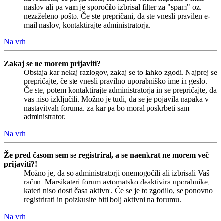
naslov ali pa vam je sporočilo izbrisal filter za "spam" oz.
nezaželeno pošto. Če ste prepričani, da ste vnesli pravilen e-
mail naslov, kontaktirajte administratorja.
Na vrh
Zakaj se ne morem prijaviti?
Obstaja kar nekaj razlogov, zakaj se to lahko zgodi. Najprej se
prepričajte, če ste vnesli pravilno uporabniško ime in geslo.
Če ste, potem kontaktirajte administratorja in se prepričajte, da
vas niso izključili. Možno je tudi, da se je pojavila napaka v
nastavitvah foruma, za kar pa bo moral poskrbeti sam
administrator.
Na vrh
Že pred časom sem se registriral, a se naenkrat ne morem več
prijaviti?!
Možno je, da so administratorji onemogočili ali izbrisali Vaš
račun. Marsikateri forum avtomatsko deaktivira uporabnike,
kateri niso dosti časa aktivni. Če se je to zgodilo, se ponovno
registrirati in poizkusite biti bolj aktivni na forumu.
Na vrh