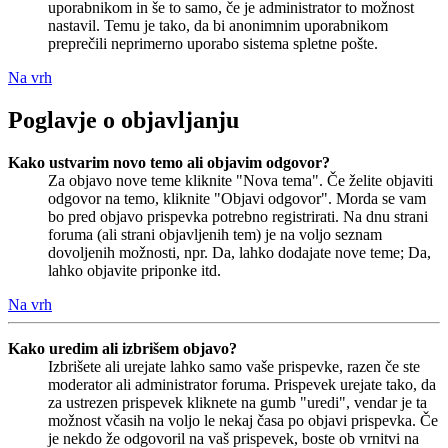
uporabnikom in še to samo, če je administrator to možnost
nastavil. Temu je tako, da bi anonimnim uporabnikom
preprečili neprimerno uporabo sistema spletne pošte.
Na vrh
Poglavje o objavljanju
Kako ustvarim novo temo ali objavim odgovor?
Za objavo nove teme kliknite "Nova tema". Če želite objaviti
odgovor na temo, kliknite "Objavi odgovor". Morda se vam
bo pred objavo prispevka potrebno registrirati. Na dnu strani
foruma (ali strani objavljenih tem) je na voljo seznam
dovoljenih možnosti, npr. Da, lahko dodajate nove teme; Da,
lahko objavite priponke itd.
Na vrh
Kako uredim ali izbrišem objavo?
Izbrišete ali urejate lahko samo vaše prispevke, razen če ste
moderator ali administrator foruma. Prispevek urejate tako, da
za ustrezen prispevek kliknete na gumb "uredi", vendar je ta
možnost včasih na voljo le nekaj časa po objavi prispevka. Če
je nekdo že odgovoril na vaš prispevek, boste ob vrnitvi na