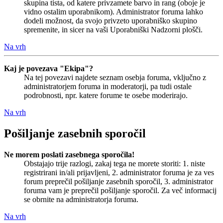
skupina tista, od katere privzamete barvo in rang (oboje je
vidno ostalim uporabnikom). Administrator foruma lahko
dodeli možnost, da svojo privzeto uporabniško skupino
spremenite, in sicer na vaši Uporabniški Nadzorni plošči.
Na vrh
Kaj je povezava "Ekipa"?
Na tej povezavi najdete seznam osebja foruma, vključno z
administratorjem foruma in moderatorji, pa tudi ostale
podrobnosti, npr. katere forume te osebe moderirajo.
Na vrh
Pošiljanje zasebnih sporočil
Ne morem poslati zasebnega sporočila!
Obstajajo trije razlogi, zakaj tega ne morete storiti: 1. niste
registrirani in/ali prijavljeni, 2. administrator foruma je za ves
forum preprečil pošiljanje zasebnih sporočil, 3. administrator
foruma vam je preprečil pošiljanje sporočil. Za več informacij
se obrnite na administratorja foruma.
Na vrh