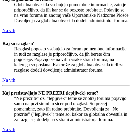
Globalna obvestila vsebujejo pomembne informacije, zato je
priporočljivo, da jih kar se da pogosto prebirate. Pojavijo se
na vrhu foruma in znotraj vaše Uporabniške Nadzorne Plošče.
Dovoljenja za globalna obvestila dodeli administrator foruma.
Na vrh
Kaj so razglasi?
Razglasi pogosto vsebujejo za forum pomembne informacije
in tudi za razglase je priporočljivo, da jih berete čim
pogosteje. Pojavijo se na vrhu vsake strani foruma, na
katerega so poslana. Kakor že za globalna obvestila tudi za
razglase dodeli dovoljenja administrator foruma.
Na vrh
Kaj predstavljajo NE PREZRI (lepljivek) teme?
"Ne prezrite" oz. "lepljivek" teme se znotraj foruma pojavijo
samo na prvi strani in sicer pod razglasi. So precej
pomembne, zato jih redno prebirajte. Dovoljenja za "Ne
prezrite" ("lepljivek") teme so, kakor za globalna obvestila in
za razglase, dodeljena s strani administratorja foruma.
Na vrh