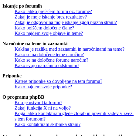
Iskanje po forumih
Kako lahko preiščem forum oz. forume?
Zakaj je moje iskanje brez rezultatov?
Zakaj je odgovor na moje iskanje zgolj prazna stran!?
Kako poiščem določene člane?
Kako najdem svoje objave in teme?
Naročnine na teme in zaznamki
Kakšna je razlika med zaznamki in naročninami na teme?
Kako se na določene teme naročim?
Kako se na določene forume naročim?
Kako svojo naročnino odstranim?
Priponke
Katere priponke so dovoljene na tem forumu?
Kako najdem svoje priponke?
O programu phpBB
Kdo je ustvaril ta forum?
Zakaj funkcija X ni na voljo?
Koga lahko kontaktiram glede zlorab in pravnih zadev v zvezi
s tem forumom?
Kako kontaktiram skrbnika strani?