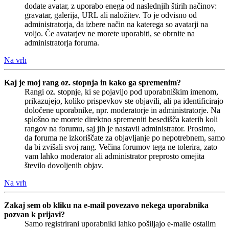
dodate avatar, z uporabo enega od naslednjih štirih načinov:
gravatar, galerija, URL ali naložitev. To je odvisno od
administratorja, da izbere način na katerega so avatarji na
voljo. Če avatarjev ne morete uporabiti, se obrnite na
administratorja foruma.
Na vrh
Kaj je moj rang oz. stopnja in kako ga spremenim?
Rangi oz. stopnje, ki se pojavijo pod uporabniškim imenom,
prikazujejo, koliko prispevkov ste objavili, ali pa identificirajo
določene uporabnike, npr. moderatorje in administratorje. Na
splošno ne morete direktno spremeniti besedišča katerih koli
rangov na forumu, saj jih je nastavil administrator. Prosimo,
da foruma ne izkoriščate za objavljanje po nepotrebnem, samo
da bi zvišali svoj rang. Večina forumov tega ne tolerira, zato
vam lahko moderator ali administrator preprosto omejita
število dovoljenih objav.
Na vrh
Zakaj sem ob kliku na e-mail povezavo nekega uporabnika
pozvan k prijavi?
Samo registrirani uporabniki lahko pošiljajo e-maile ostalim