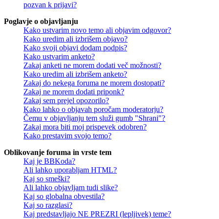
pozvan k prijavi?
Poglavje o objavljanju
Kako ustvarim novo temo ali objavim odgovor?
Kako uredim ali izbrišem objavo?
Kako svoji objavi dodam podpis?
Kako ustvarim anketo?
Zakaj anketi ne morem dodati več možnosti?
Kako uredim ali izbrišem anketo?
Zakaj do nekega foruma ne morem dostopati?
Zakaj ne morem dodati priponk?
Zakaj sem prejel opozorilo?
Kako lahko o objavah poročam moderatorju?
Čemu v objavljanju tem služi gumb "Shrani"?
Zakaj mora biti moj prispevek odobren?
Kako prestavim svojo temo?
Oblikovanje foruma in vrste tem
Kaj je BBKoda?
Ali lahko uporabljam HTML?
Kaj so smeški?
Ali lahko objavljam tudi slike?
Kaj so globalna obvestila?
Kaj so razglasi?
Kaj predstavljajo NE PREZRI (lepljivek) teme?