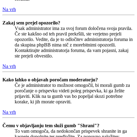
Na vrh
Zakaj sem prejel opozorilo?
Vsak administrator ima za svoj forum določena svoja pravila.
Če ste kakšno od teh pravil prekršili, ste verjetno prejeli
opozorilo. Vedite, da je to odločitev administratorja foruma in
da skupina phpBB nima nič z morebitnimi opozorili.
Kontaktirajte administratorja foruma, da vam pojasni, zakaj
ste prejeli obvestilo.
Na vrh
Kako lahko o objavah poročam moderatorju?
Če je administrator to možnost omogočil, bi morali gumb za
poročanje o prispevku videti poleg prispevka, ki ga želite
prijaviti. Klik na ta gumb vas bo popeljal skozi potrebne
korake, ki jih morate opraviti.
Na vrh
Čemu v objavljanju tem služi gumb "Shrani"?
To vam omogoča, da nedokončan prispevek shranite in ga
kasneje dopolnite ter predložite. Za ponovno naložitev