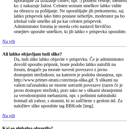
uporabljate za izražanje čustev, npr. :) pomeni veselje, medtem
ko :( nakazuje žalost. Celoten seznam smeškov lahko vidite
na obrazcu za pošiljanje. Ne uporabljajte jih prekomerno, saj
lahko prispevek tako hitro postane neberljiv, moderator pa bo
izbrisal vaše smeške ali pa kar celoten prispevek.
Administrator foruma je morda celo nastavil številčno
omejitev uporabe smeškov, ki jih lahko v prispevku uporabite.
Na vrh
Ali lahko objavljam tudi slike?
Da, tudi slike lahko objavite v prispevku. Če je administrator
dovolil uporabo priponk, boste podobo lahko naložili na
forum, drugače pa morate navesti povezavo z javno
dostopnim strežnikom, na katerem je podoba shranjena, npr.
http://www.primer-strani.com/moja-slika.gif. S slikami na
vašem računalniku ne morete ustvariti povezave (razen če je
javno dostopen strežnik), prav tako ne s slikami shranjenimi
za verodostojnimi mehanizmi, npr. s poštnimi nabiralniki
hotmail ali yahoo, s stranmi, ki so zaščitene z geslom itd. Za
naložitev slike uporabite tag BBKode [img].
Na vrh
Kaj so globalna obvestila?