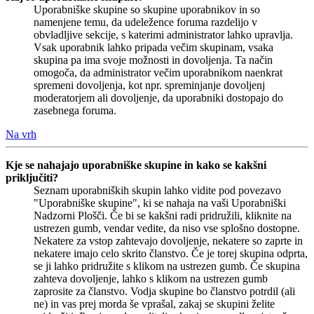
Uporabniške skupine so skupine uporabnikov in so
namenjene temu, da udeležence foruma razdelijo v
obvladljive sekcije, s katerimi administrator lahko upravlja.
Vsak uporabnik lahko pripada večim skupinam, vsaka
skupina pa ima svoje možnosti in dovoljenja. Ta način
omogoča, da administrator večim uporabnikom naenkrat
spremeni dovoljenja, kot npr. spreminjanje dovoljenj
moderatorjem ali dovoljenje, da uporabniki dostopajo do
zasebnega foruma.
Na vrh
Kje se nahajajo uporabniške skupine in kako se kakšni
priključiti?
Seznam uporabniških skupin lahko vidite pod povezavo
"Uporabniške skupine", ki se nahaja na vaši Uporabniški
Nadzorni Plošči. Če bi se kakšni radi pridružili, kliknite na
ustrezen gumb, vendar vedite, da niso vse splošno dostopne.
Nekatere za vstop zahtevajo dovoljenje, nekatere so zaprte in
nekatere imajo celo skrito članstvo. Če je torej skupina odprta,
se ji lahko pridružite s klikom na ustrezen gumb. Če skupina
zahteva dovoljenje, lahko s klikom na ustrezen gumb
zaprosite za članstvo. Vodja skupine bo članstvo potrdil (ali
ne) in vas prej morda še vprašal, zakaj se skupini želite