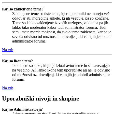
Kaj so zaklenjene teme?
Zaklenjene teme so tiste teme, kjer uporabniki ne morejo več
odgovarjati, morebitne ankete, ki jih vsebuje, pa so končane.
Teme so lahko zaklenjene iz večih razlogov, zaklenita pa jih
lahko tako moderator kakor tudi admnistrator foruma. Tudi
sami imate morda možnost, da svojo temo zaklenete, kar pa je
seveda odvisno od možnosti in dovoljenj, ki vam jih je dodelil
administrator foruma.
Na vrh
Kaj so ikone tem?
Ikone tem so slike, ki jih je izbral avtor teme in se navezujejo
na vsebino. Ali lahko ikone tem uporabljate ali ne, je odvisno
od možnosti oz. dovoljenj, ki vam jih je odobril administrator
foruma.
Na vrh
Uporabniški nivoji in skupine
Kaj so Administratorji?
Administratorji so tisti člani, ki imajo največjo stopnjo