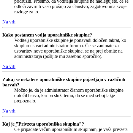
pridružiti. Prosimo, da voditelja skupine ne nadlegujete, če se
odloči zavrniti vašo prošnjo za članstvo; zagotovo ima svoje
razloge za to.
Na vrh
Kako postanem vodja uporabniške skupine?
Voditelj uporabniške skupine je ponavadi določen takrat, ko
skupino ustvari administrator foruma. Če se zanimate za
ustvaritev nove uporabniške skupine, se najprej obrnite na
administratorja (pošljite mu zasebno sporočilo).
Na vrh
Zakaj se nekatere uporabniške skupine pojavljajo v različnih
barvah?
Možno je, da je administrator članom uporabniške skupine
določil barvo, kar pa služi temu, da se med seboj lažje
prepoznajo.
Na vrh
Kaj je "Privzeta uporabniška skupina"?
Če pripadate večim uporabniškim skupinam, je vaša privzeta