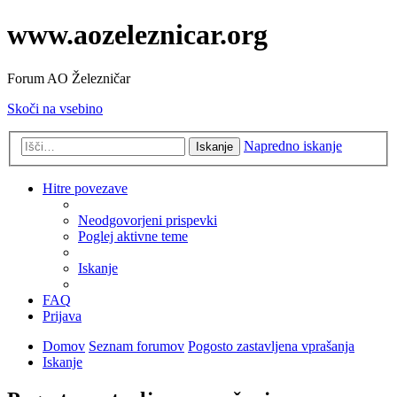
www.aozeleznicar.org
Forum AO Železničar
Skoči na vsebino
Napredno iskanje
Iskanje
Hitre povezave
Neodgovorjeni prispevki
Poglej aktivne teme
Iskanje
FAQ
Prijava
Domov
Seznam forumov
Pogosto zastavljena vprašanja
Iskanje